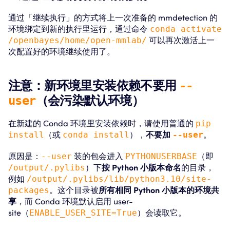
通过「继续执行」的方式将上一次准备的 mmdetection 的
环境绑定到新的执行里运行，通过命令
conda activate
/openbayes/home/open-mmlab/
可以再次激活上一
次配置好的环境继续使用了。
注意：新环境里安装依赖不要用
--
（会污染默认环境）
user
在新建的 Conda 环境里安装依赖时，请使用普通的
pip
install
（或
conda install
），
不要加
--user
。
原因是：
--user
装的包会进入
PYTHONUSERBASE
（即
/output/.pylibs
）下
按 Python 小版本命名
的目录，
例如
/output/.pylibs/lib/python3.10/site-
packages
。这个目录被
所有相同 Python 小版本的环境共
享
，而 Conda 环境默认启用 user-
site（
ENABLE_USER_SITE=True
）会读取它。