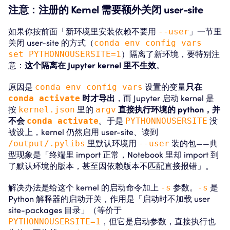
注意：注册的 Kernel 需要额外关闭 user-site
如果你按前面「新环境里安装依赖不要用
--user
」一节里
关闭 user-site 的方式（
conda env config vars
set PYTHONNOUSERSITE=1
）隔离了新环境，要特别注
意：
这个隔离在 Jupyter kernel 里不生效
。
原因是
conda env config vars
设置的变量
只在
conda activate
时才导出
，而 Jupyter 启动 kernel 是
按
kernel.json
里的
argv
直接执行环境的 python，并
不会
conda activate
。于是
PYTHONNOUSERSITE
没
被设上，kernel 仍然启用 user-site、读到
/output/.pylibs
里默认环境用
--user
装的包——典
型现象是「终端里 import 正常，Notebook 里却 import 到
了默认环境的版本，甚至因依赖版本不匹配直接报错」。
解决办法是给这个 kernel 的启动命令加上
-s
参数。
-s
是
Python 解释器的启动开关，作用是「启动时不加载 user
site-packages 目录」（等价于
PYTHONNOUSERSITE=1
，但它是启动参数，直接执行也