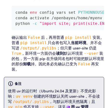
conda 
env
 config vars 
set
PYTHONNOUSER
conda activate /openbayes/home/myenv
python 
-c
"import site; print(site.ENA
确认输出
False
后，再用普通
pip install
安装。
普通
pip install
只会将包写入
当前环境
、并不会
写进
/output/.pylibs
；但只要 user-site 仍是
True
，新环境一方面仍会
读到
默认环境里
--user
装
的包，另一方面 pip 在升级同名包时可能把默认环境里
的那份
卸载
掉。因此务必先确认已变为
False
再安
装。
备注
使用 uv 的运行时（Ubuntu 24.04 及更新）不受此影
响：
uv venv
创建的环境默认关闭 user-site，不会读
写
/output/.pylibs
，与默认环境天然隔离；且
uv pip
也不支持
--user
。详见
用 uv 管理