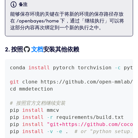
备注
能够保存环境的关键在于将新的环境的保存路径存放
在 /openbayes/home 下，通过「继续执行」可以将
这部分内容再次绑定到一个新的执行之中。
2. 按照
文档
安装其他依赖
conda 
install
 pytorch torchvision 
-c
 pyto
git
 clone https://github.com/open-mmlab/m
cd
 mmdetection
# 按照官方文档继续安装
pip 
install
 mmcv
pip 
install
-r
 requirements/build.txt
pip 
install
"git+https://github.com/cocod
pip 
install
-v
-e
.
# or "python setup.p