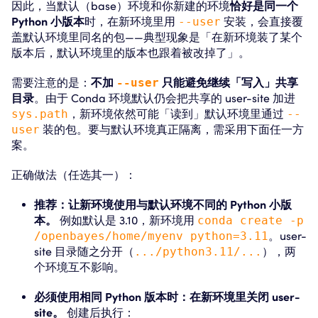
因此，当默认（base）环境和你新建的环境
恰好是同一个
Python 小版本
时，在新环境里用
--user
安装，会直接覆
盖默认环境里同名的包——典型现象是「在新环境装了某个
版本后，默认环境里的版本也跟着被改掉了」。
需要注意的是：
不加
--user
只能避免继续「写入」共享
目录
。由于 Conda 环境默认仍会把共享的 user-site 加进
sys.path
，新环境依然可能「读到」默认环境里通过
--
user
装的包。要与默认环境真正隔离，需采用下面任一方
案。
正确做法（任选其一）：
推荐：让新环境使用与默认环境不同的 Python 小版
本。
例如默认是 3.10，新环境用
conda create -p
/openbayes/home/myenv python=3.11
。user-
site 目录随之分开（
.../python3.11/...
），两
个环境互不影响。
必须使用相同 Python 版本时：在新环境里关闭 user-
site。
创建后执行：