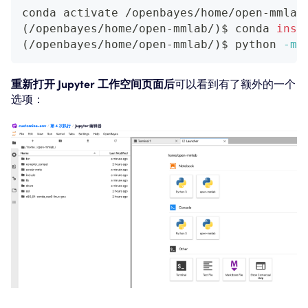
conda activate /openbayes/home/open-mmlab
(
/openbayes/home/open-mmlab/
)
$ conda 
inst
(
/openbayes/home/open-mmlab/
)
$ python 
-m
 
重新打开 Jupyter 工作空间页面后
可以看到有了额外的一个
选项：