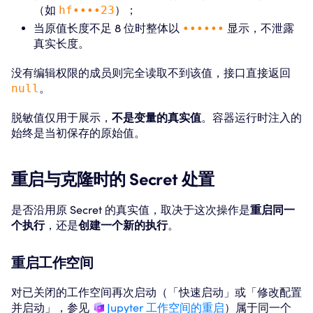
（如
hf••••23
）；
当原值长度不足 8 位时整体以
••••••
显示，不泄露
真实长度。
没有编辑权限的成员则完全读取不到该值，接口直接返回
null
。
脱敏值仅用于展示，
不是变量的真实值
。容器运行时注入的
始终是当初保存的原始值。
重启与克隆时的 Secret 处置
是否沿用原 Secret 的真实值，取决于这次操作是
重启同一
个执行
，还是
创建一个新的执行
。
重启工作空间
对已关闭的工作空间再次启动（「快速启动」或「修改配置
并启动」，参见
Jupyter 工作空间的重启
）属于同一个