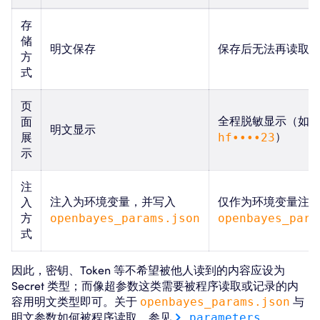
存
储
明文保存
保存后无法再读取
方
式
页
全程脱敏显示（如
面
明文显示
）
展
hf••••23
示
注
注入为环境变量，并写入
仅作为环境变量注
入
方
openbayes_params.json
openbayes_para
式
因此，密钥、Token 等不希望被他人读到的内容应设为
Secret 类型；而像超参数这类需要被程序读取或记录的内
容用明文类型即可。关于
openbayes_params.json
与
明文参数如何被程序读取，参见
parameters
。