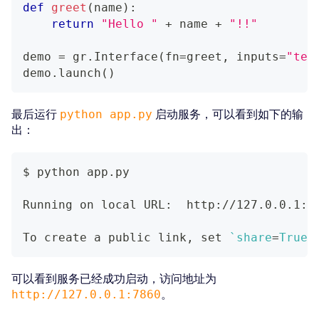
def
greet
(
name
)
:
return
"Hello "
+
 name 
+
"!!"
demo 
=
 gr
.
Interface
(
fn
=
greet
,
 inputs
=
"tex
demo
.
launch
(
)
最后运行
python app.py
启动服务，可以看到如下的输
出：
$ python app.py
Running on 
local
 URL:  http://127.0.0.1:7
To create a public link, 
set
`
share
=
True
`
可以看到服务已经成功启动，访问地址为
http://127.0.0.1:7860
。