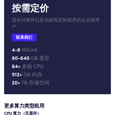
按需定价
适合对硬件以及功能有定制需求的企业级用
户
联系我们
4-8
NVLink
80-640
GB 显存
64+
多核 CPU
512+
GB 内存
20+
TB 存储空间
更多算力类型租用
CPU 算力（无显存）